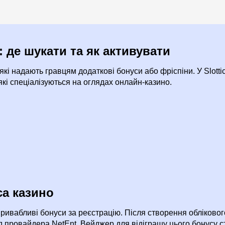
 де шукати та як активувати
 які надають гравцям додаткові бонуси або фріспіни. У Slot
 які спеціалізуються на оглядах онлайн-казино.
ca казино
 привабливі бонуси за реєстрацію. Після створення обліково
від провайдера NetEnt. Вейджер для відіграшу цього бонусу с